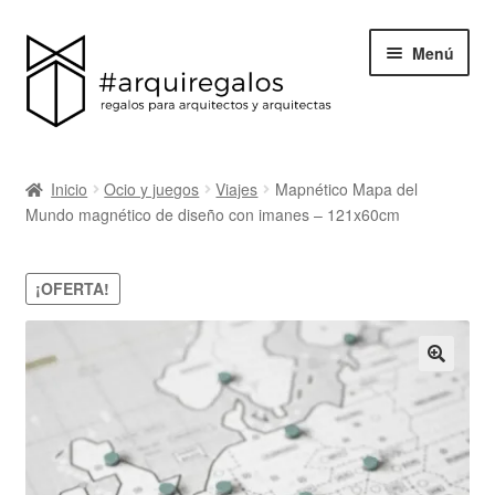
Menú
Todos los regalos
Inicio
Ocio y juegos
Viajes
Mapnético Mapa del
Expand
Mundo magnético de diseño con imanes – 121x60cm
Categorías
el
menú
BLACK FRIDAY
¡OFERTA!
hijo
Blog
Acerca de ArquiRegalos
Contacta