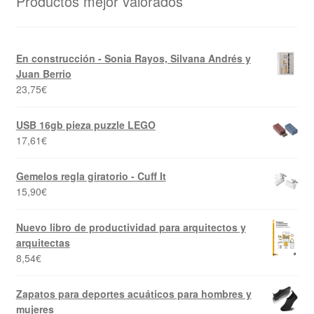
Productos mejor valorados
En construcción - Sonia Rayos, Silvana Andrés y
Juan Berrio
23,75
€
USB 16gb pieza puzzle LEGO
17,61
€
Gemelos regla giratorio - Cuff It
15,90
€
Nuevo libro de productividad para arquitectos y
arquitectas
8,54
€
Zapatos para deportes acuáticos para hombres y
mujeres