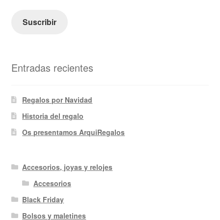
correo
electrónico
Suscribir
Entradas recientes
Regalos por Navidad
Historia del regalo
Os presentamos ArquiRegalos
Accesorios, joyas y relojes
Accesorios
Black Friday
Bolsos y maletines