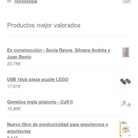
Tecnología
(22)
Productos mejor valorados
En construcción - Sonia Rayos, Silvana Andrés y
Juan Berrio
23,75
€
USB 16gb pieza puzzle LEGO
17,61
€
Gemelos regla giratorio - Cuff It
15,90
€
Nuevo libro de productividad para arquitectos y
arquitectas
8,54
€