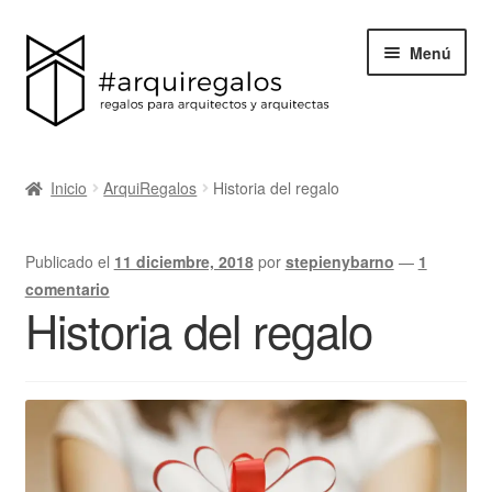
Menú
Todos los regalos
Inicio
ArquiRegalos
Historia del regalo
Expand
Categorías
el
Publicado el
11 diciembre, 2018
por
stepienybarno
—
1
menú
BLACK FRIDAY
comentario
hijo
Historia del regalo
Blog
Acerca de ArquiRegalos
Contacta