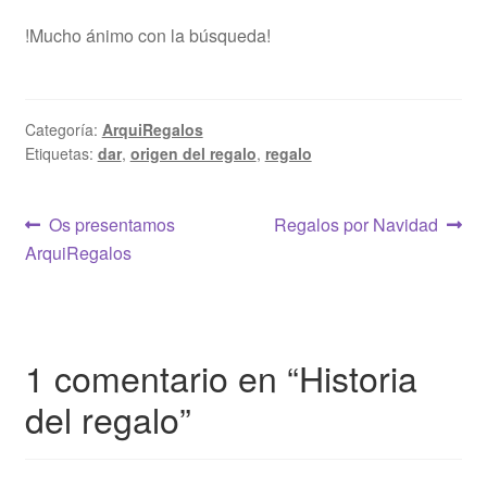
!Mucho ánimo con la búsqueda!
Categoría:
ArquiRegalos
Etiquetas:
dar
,
origen del regalo
,
regalo
Navegación
Anterior:
Siguiente:
Os presentamos
Regalos por Navidad
ArquiRegalos
de
entradas
1 comentario en “
Historia
del regalo
”