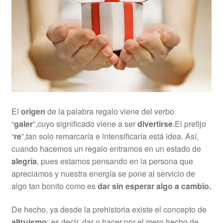
El
origen
de la palabra regalo viene del verbo
“
galer
”,cuyo significado viene a ser
divertirse
.El prefijo
“
re
”,tan solo remarcaría e intensificaría está idea. Así,
cuando hacemos un regalo entramos en un estado de
alegría
, pues estamos pensando en la persona que
apreciamos y nuestra energía se pone al servicio de
algo tan bonito como es
dar sin esperar algo a cambio.
De hecho, ya desde la prehistoria existe el concepto de
altruismo
; es decir, dar o hacer por el mero hecho de