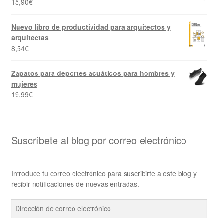
15,90
€
Nuevo libro de productividad para arquitectos y
arquitectas
8,54
€
Zapatos para deportes acuáticos para hombres y
mujeres
19,99
€
Suscríbete al blog por correo electrónico
Introduce tu correo electrónico para suscribirte a este blog y
recibir notificaciones de nuevas entradas.
Dirección
de