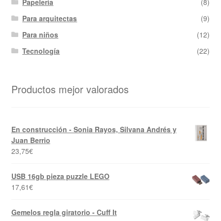
Papelería
(8)
Para arquitectas
(9)
Para niños
(12)
Tecnología
(22)
Productos mejor valorados
En construcción - Sonia Rayos, Silvana Andrés y
Juan Berrio
23,75
€
USB 16gb pieza puzzle LEGO
17,61
€
Gemelos regla giratorio - Cuff It