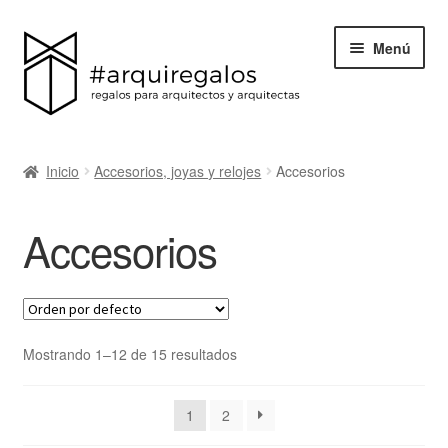
Menú
Todos los regalos
Inicio
Accesorios, joyas y relojes
Accesorios
Expand
Categorías
el
Accesorios
menú
BLACK FRIDAY
hijo
Blog
Acerca de ArquiRegalos
Mostrando 1–12 de 15 resultados
Contacta
1
2