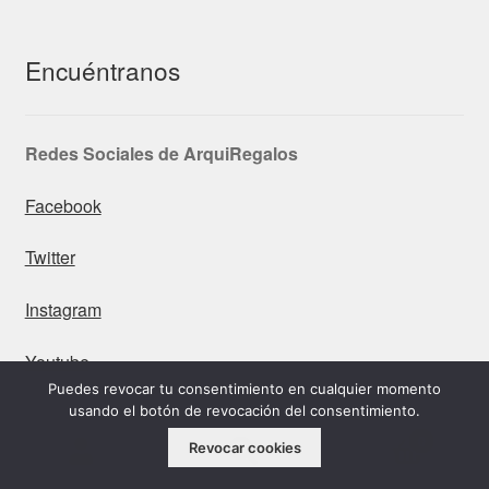
Encuéntranos
Redes Sociales de ArquiRegalos
Facebook
Twitter
Instagram
Youtube
Puedes revocar tu consentimiento en cualquier momento
usando el botón de revocación del consentimiento.
0
Revocar cookies
Buscar
Buscar
Contacta por correo
por: