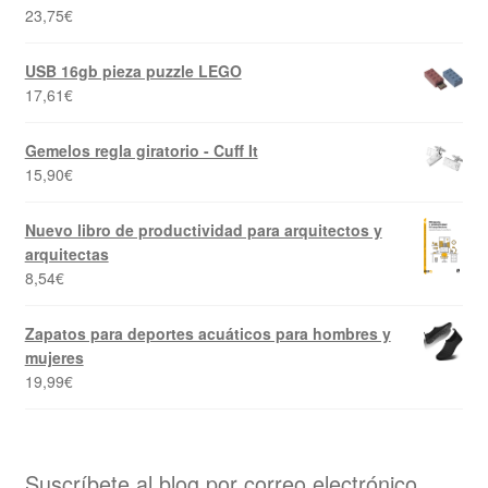
23,75
€
USB 16gb pieza puzzle LEGO
17,61
€
Gemelos regla giratorio - Cuff It
15,90
€
Nuevo libro de productividad para arquitectos y
arquitectas
8,54
€
Zapatos para deportes acuáticos para hombres y
mujeres
19,99
€
Suscríbete al blog por correo electrónico