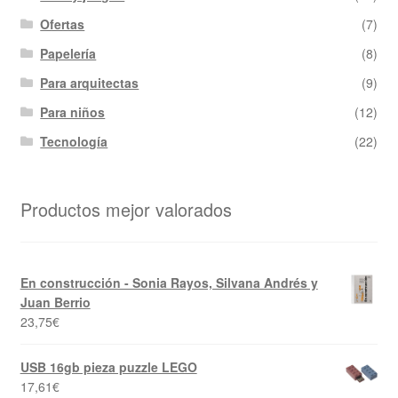
Ofertas
(7)
Papelería
(8)
Para arquitectas
(9)
Para niños
(12)
Tecnología
(22)
Productos mejor valorados
En construcción - Sonia Rayos, Silvana Andrés y
Juan Berrio
23,75
€
USB 16gb pieza puzzle LEGO
17,61
€