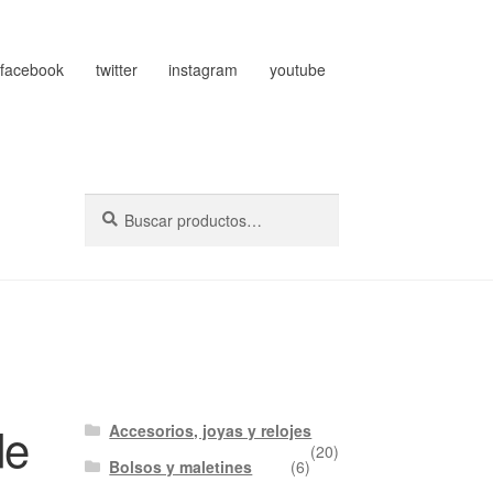
facebook
twitter
instagram
youtube
Buscar
Buscar
por:
de
Accesorios, joyas y relojes
(20)
Bolsos y maletines
(6)