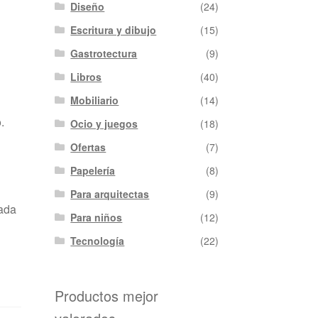
Diseño
(24)
Escritura y dibujo
(15)
Gastrotectura
(9)
Libros
(40)
Mobiliario
(14)
.
Ocio y juegos
(18)
Ofertas
(7)
Papelería
(8)
Para arquitectas
(9)
rada
Para niños
(12)
Tecnología
(22)
Productos mejor