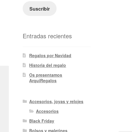
electrónico
Suscribir
Entradas recientes
Regalos por Navidad
Historia del regalo
Os presentamos
ArquiRegalos
Accesorios, joyas y relojes
Accesorios
Black Friday
Bolsos y maletines