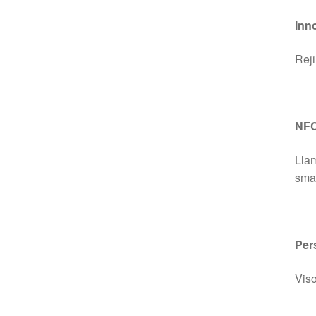
Inn
Reji
NF
Llam
sma
Per
Viso