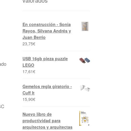
valorados
En construcción - Sonia
Rayos, Silvana Andrés y
Juan Berrio
23,75
€
USB 16gb pieza puzzle
ado
LEGO
17,61
€
Gemelos regla giratorio -
Cuff It
15,90
€
SC
Nuevo libro de
productividad para
arquitectos y arquitectas