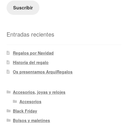
electrónico
Suscribir
Entradas recientes
Regalos por Navidad
Historia del regalo
Os presentamos ArquiRegalos
Accesorios, joyas y relojes
Accesorios
Black Friday
Bolsos y maletines