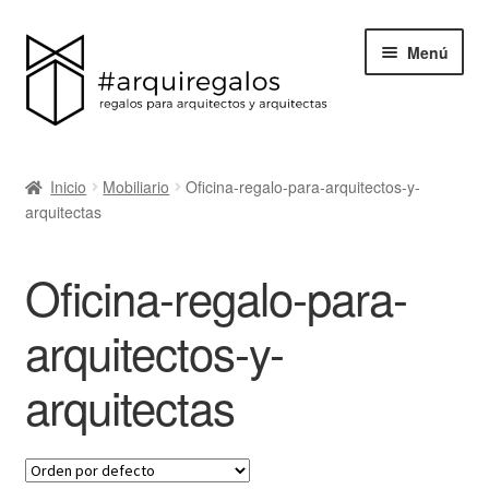
Menú
Todos los regalos
Inicio
Mobiliario
Oficina-regalo-para-arquitectos-y-
Expand
arquitectas
Categorías
el
menú
BLACK FRIDAY
Oficina-regalo-para-
hijo
Blog
arquitectos-y-
arquitectas
Acerca de ArquiRegalos
Contacta