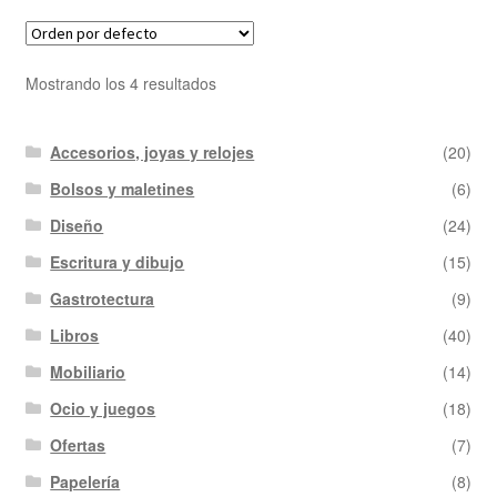
Mostrando los 4 resultados
Accesorios, joyas y relojes
(20)
Bolsos y maletines
(6)
Diseño
(24)
Escritura y dibujo
(15)
Gastrotectura
(9)
Libros
(40)
Mobiliario
(14)
Ocio y juegos
(18)
Ofertas
(7)
Papelería
(8)