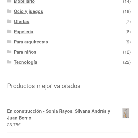
Mobiliario
(14)
Ocio y juegos
(18)
Ofertas
(7)
Papelería
(8)
Para arquitectas
(9)
Para niños
(12)
Tecnología
(22)
Productos mejor valorados
En construcción - Sonia Rayos, Silvana Andrés y
Juan Berrio
23,75
€