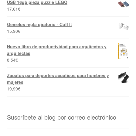
USB 16gb pieza puzzle LEGO
17,61
€
Gemelos regla giratorio - Cuff It
15,90
€
Nuevo libro de productividad para arquitectos y
arquitectas
8,54
€
Zapatos para deportes acuáticos para hombres y
mujeres
19,99
€
Suscríbete al blog por correo electrónico