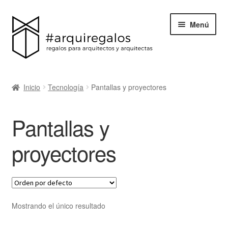
Menú
Todos los regalos
Inicio
Tecnología
Pantallas y proyectores
Expand
Categorías
el
Pantallas y
menú
BLACK FRIDAY
hijo
proyectores
Blog
Acerca de ArquiRegalos
Mostrando el único resultado
Contacta