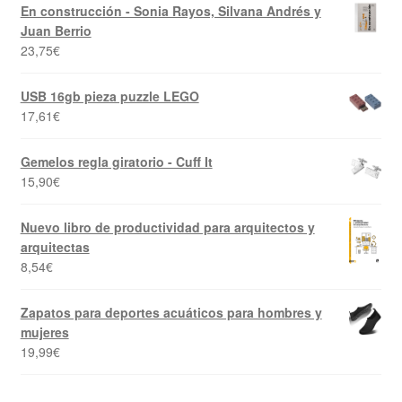
En construcción - Sonia Rayos, Silvana Andrés y
Juan Berrio
23,75
€
USB 16gb pieza puzzle LEGO
17,61
€
Gemelos regla giratorio - Cuff It
15,90
€
Nuevo libro de productividad para arquitectos y
arquitectas
8,54
€
Zapatos para deportes acuáticos para hombres y
mujeres
19,99
€