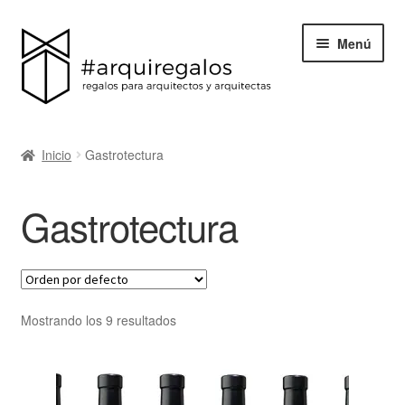
Menú
Todos los regalos
Inicio
Gastrotectura
Expand
Categorías
el
Gastrotectura
menú
BLACK FRIDAY
hijo
Blog
Acerca de ArquiRegalos
Mostrando los 9 resultados
Contacta