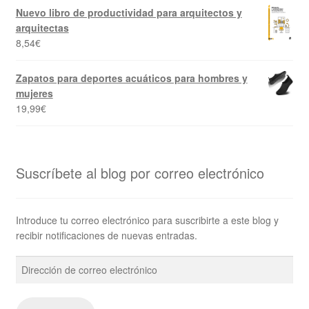
Nuevo libro de productividad para arquitectos y
arquitectas
8,54
€
Zapatos para deportes acuáticos para hombres y
mujeres
19,99
€
Suscríbete al blog por correo electrónico
Introduce tu correo electrónico para suscribirte a este blog y
recibir notificaciones de nuevas entradas.
Dirección
de
correo
electrónico