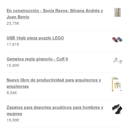
En construcción - Sonia Rayos, Silvana Andrés y
Juan Berrio
23,75
€
USB 16gb pieza puzzle LEGO
17,61
€
Gemelos regla giratorio - Cuff It
15,90
€
Nuevo libro de productividad para arquitectos y
arquitectas
8,54
€
Zapatos para deportes acuáticos para hombres y
mujeres
19,99
€