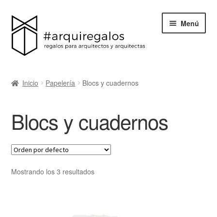
Menú
Todos los regalos
Inicio
Papelería
Blocs y cuadernos
Expand
Categorías
el
Blocs y cuadernos
menú
BLACK FRIDAY
hijo
Blog
Acerca de ArquiRegalos
Mostrando los 3 resultados
Contacta