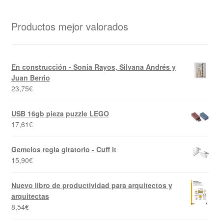
Productos mejor valorados
En construcción - Sonia Rayos, Silvana Andrés y
Juan Berrio
23,75
€
USB 16gb pieza puzzle LEGO
17,61
€
Gemelos regla giratorio - Cuff It
15,90
€
Nuevo libro de productividad para arquitectos y
arquitectas
8,54
€