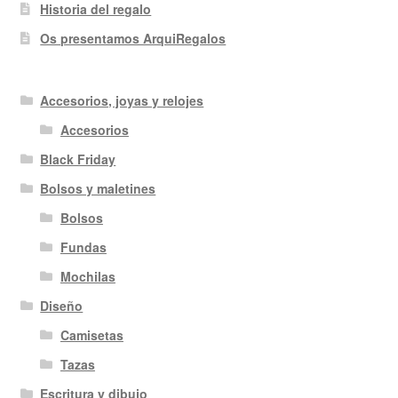
Historia del regalo
Os presentamos ArquiRegalos
Accesorios, joyas y relojes
Accesorios
Black Friday
Bolsos y maletines
Bolsos
Fundas
Mochilas
Diseño
Camisetas
Tazas
Escritura y dibujo