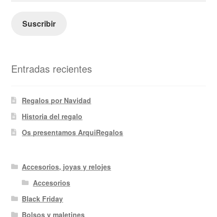
correo
electrónico
Suscribir
Entradas recientes
Regalos por Navidad
Historia del regalo
Os presentamos ArquiRegalos
Accesorios, joyas y relojes
Accesorios
Black Friday
Bolsos y maletines