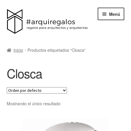
Menú
Todos los regalos
Inicio
Productos etiquetados “Closca”
Expand
Categorías
el
Closca
menú
BLACK FRIDAY
hijo
Blog
Acerca de ArquiRegalos
Mostrando el único resultado
Contacta