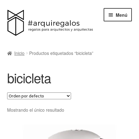
Menú
Todos los regalos
Inicio
Productos etiquetados “bicicleta”
Expand
Categorías
el
bicicleta
menú
BLACK FRIDAY
hijo
Blog
Acerca de ArquiRegalos
Mostrando el único resultado
Contacta