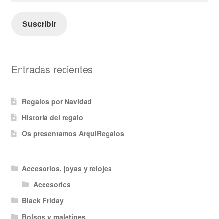
correo
electrónico
Suscribir
Entradas recientes
Regalos por Navidad
Historia del regalo
Os presentamos ArquiRegalos
Accesorios, joyas y relojes
Accesorios
Black Friday
Bolsos y maletines