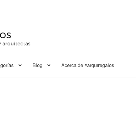
gorías
Blog
Acerca de #arquiregalos