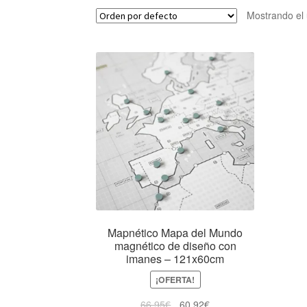
Mostrando el 
Mapnético Mapa del Mundo
magnético de diseño con
imanes – 121x60cm
¡OFERTA!
66,95
€
60,92
€