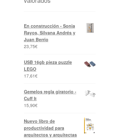
valorados
En construcción - Sonia
Rayos, Silvana Andrés y
Juan Berrio
23,75
€
USB 16gb pieza puzzle
LEGO
17,61
€
Gemelos regla giratorio -
Cuff It
15,90
€
Nuevo libro de
productividad para
arquitectos y arquitectas