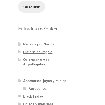
electrónico
Suscribir
Entradas recientes
Regalos por Navidad
Historia del regalo
Os presentamos
ArquiRegalos
Accesorios, joyas y relojes
Accesorios
Black Friday
Bolsos y maletines