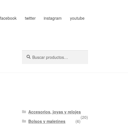
facebook
twitter
instagram
youtube
Buscar
Buscar
por:
Accesorios, joyas y relojes
(20)
Bolsos y maletines
(6)