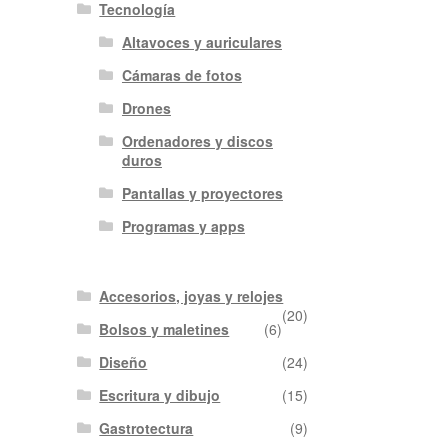
Tecnología
Altavoces y auriculares
Cámaras de fotos
Drones
Ordenadores y discos
duros
Pantallas y proyectores
Programas y apps
Accesorios, joyas y relojes
(20)
Bolsos y maletines
(6)
Diseño
(24)
Escritura y dibujo
(15)
Gastrotectura
(9)