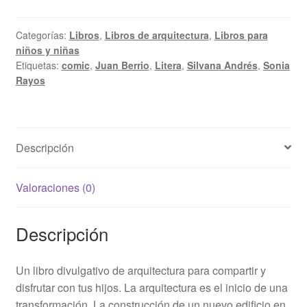
Categorías:
Libros
,
Libros de arquitectura
,
Libros para
niños y niñas
Etiquetas:
comic
,
Juan Berrio
,
Litera
,
Silvana Andrés
,
Sonia
Rayos
Descripción
Valoraciones (0)
Descripción
Un libro divulgativo de arquitectura para compartir y
disfrutar con tus hijos. La arquitectura es el inicio de una
transformación. La construcción de un nuevo edificio en