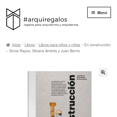
Menú
Todos los regalos
Inicio
Libros
Libros para niños y niñas
En construcción
Expand
– Sonia Rayos, Silvana Andrés y Juan Berrio
Categorías
el
menú
BLACK FRIDAY
hijo
Blog
Acerca de ArquiRegalos
Contacta