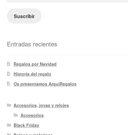
de
correo
electrónico
Suscribir
Entradas recientes
Regalos por Navidad
Historia del regalo
Os presentamos ArquiRegalos
Accesorios, joyas y relojes
Accesorios
Black Friday
Bolsos y maletines