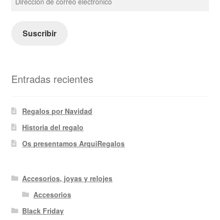
de
correo
electrónico
Suscribir
Entradas recientes
Regalos por Navidad
Historia del regalo
Os presentamos ArquiRegalos
Accesorios, joyas y relojes
Accesorios
Black Friday