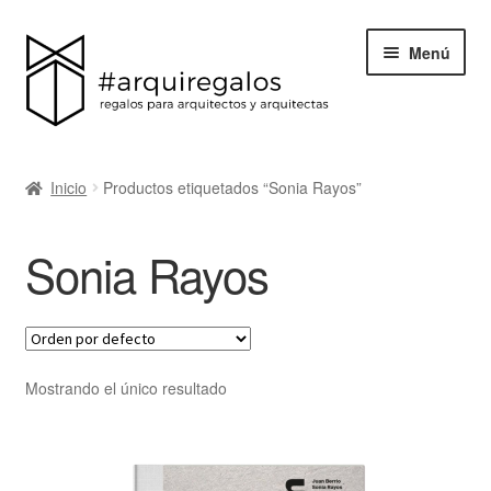
Menú
Todos los regalos
Inicio
Productos etiquetados “Sonia Rayos”
Expand
Categorías
el
Sonia Rayos
menú
BLACK FRIDAY
hijo
Blog
Acerca de ArquiRegalos
Mostrando el único resultado
Contacta