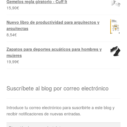
Gemelos regla giratorio - Cuff It
15,90
€
Nuevo libro de productividad para arquitectos y
arquitectas
8,54
€
Zapatos para deportes acuáticos para hombres y
mujeres
19,99
€
Suscríbete al blog por correo electrónico
Introduce tu correo electrónico para suscribirte a este blog y
recibir notificaciones de nuevas entradas.
Dirección