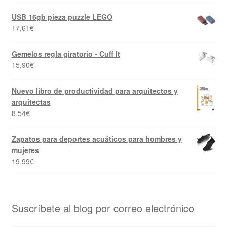
USB 16gb pieza puzzle LEGO
17,61
€
Gemelos regla giratorio - Cuff It
15,90
€
Nuevo libro de productividad para arquitectos y
arquitectas
8,54
€
Zapatos para deportes acuáticos para hombres y
mujeres
19,99
€
Suscríbete al blog por correo electrónico