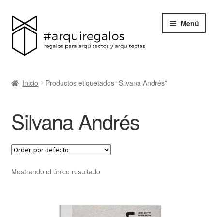
Menú
Todos los regalos
Inicio
Productos etiquetados “Silvana Andrés”
Expand
Categorías
el
Silvana Andrés
menú
BLACK FRIDAY
hijo
Blog
Acerca de ArquiRegalos
Mostrando el único resultado
Contacta