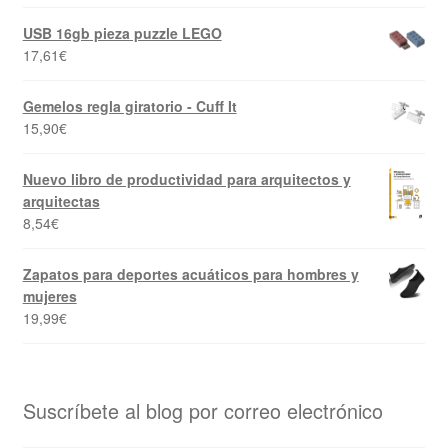
USB 16gb pieza puzzle LEGO
17,61
€
Gemelos regla giratorio - Cuff It
15,90
€
Nuevo libro de productividad para arquitectos y
arquitectas
8,54
€
Zapatos para deportes acuáticos para hombres y
mujeres
19,99
€
Suscríbete al blog por correo electrónico