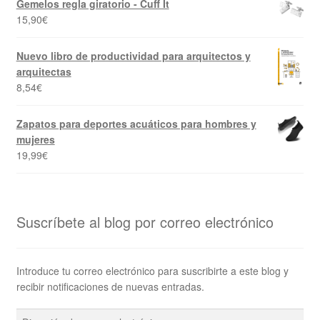
Gemelos regla giratorio - Cuff It
15,90
€
Nuevo libro de productividad para arquitectos y
arquitectas
8,54
€
Zapatos para deportes acuáticos para hombres y
mujeres
19,99
€
Suscríbete al blog por correo electrónico
Introduce tu correo electrónico para suscribirte a este blog y
recibir notificaciones de nuevas entradas.
Dirección