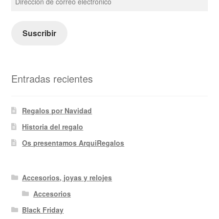
de
correo
electrónico
Suscribir
Entradas recientes
Regalos por Navidad
Historia del regalo
Os presentamos ArquiRegalos
Accesorios, joyas y relojes
Accesorios
Black Friday