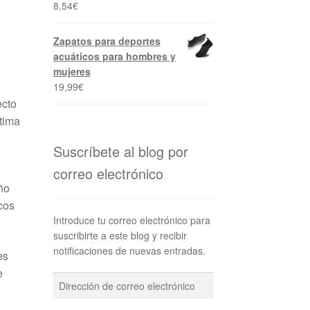
8,54
€
Zapatos para deportes
acuáticos para hombres y
mujeres
19,99
€
ecto
ptima
Suscríbete al blog por
correo electrónico
ño
cos
Introduce tu correo electrónico para
suscribirte a este blog y recibir
notificaciones de nuevas entradas.
es
e
Dirección
de
correo