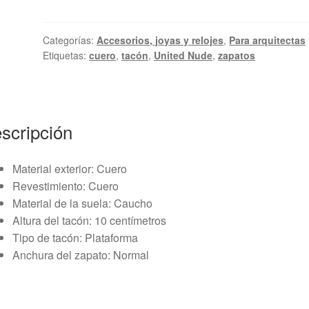
Categorías:
Accesorios, joyas y relojes
,
Para arquitectas
Etiquetas:
cuero
,
tacón
,
United Nude
,
zapatos
scripción
Material exterior: Cuero
Revestimiento: Cuero
Material de la suela: Caucho
Altura del tacón: 10 centímetros
Tipo de tacón: Plataforma
Anchura del zapato: Normal