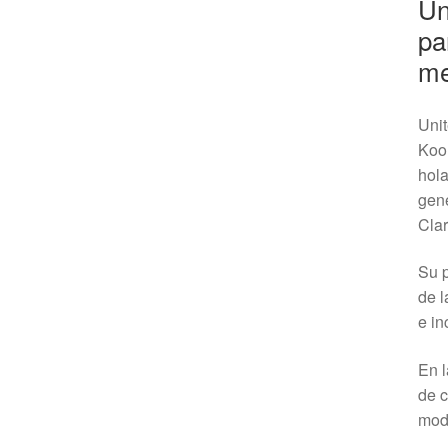
Un
pa
me
Unit
Kool
hola
gene
Clar
Su p
de l
e in
En l
de c
moda