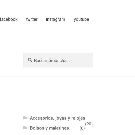
facebook
twitter
instagram
youtube
Buscar
Buscar
por:
Accesorios, joyas y relojes
(20)
Bolsos y maletines
(6)