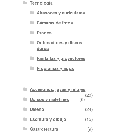
Tecnología
Altavoces y auriculares
Cámaras de fotos
Drones
Ordenadores y discos
duros
Pantallas y proyectores
Programas y apps
Accesorios, joyas y relojes
(20)
Bolsos y maletines
(6)
Diseño
(24)
Escritura y dibujo
(15)
Gastrotectura
(9)