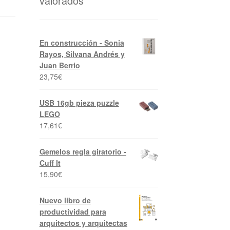
valorados
En construcción - Sonia
Rayos, Silvana Andrés y
Juan Berrio
23,75
€
USB 16gb pieza puzzle
LEGO
17,61
€
Gemelos regla giratorio -
Cuff It
15,90
€
Nuevo libro de
productividad para
arquitectos y arquitectas