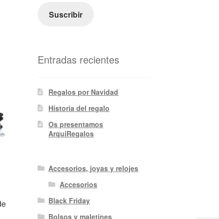
electrónico
Suscribir
Entradas recientes
Regalos por Navidad
Historia del regalo
Os presentamos
ArquiRegalos
Accesorios, joyas y relojes
Accesorios
Black Friday
de
Bolsos y maletines