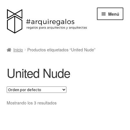
Menú
Todos los regalos
Inicio
Productos etiquetados “United Nude”
Expand
Categorías
el
United Nude
menú
BLACK FRIDAY
hijo
Blog
Acerca de ArquiRegalos
Mostrando los 3 resultados
Contacta