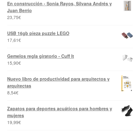
En construcción - Sonia Rayos, Silvana Andrés y
Juan Berrio
23,75
€
USB 16gb pieza puzzle LEGO
17,61
€
Gemelos regla giratorio - Cuff It
15,90
€
Nuevo libro de productividad para arquitectos y
arquitectas
8,54
€
Zapatos para deportes acuáticos para hombres y
mujeres
19,99
€