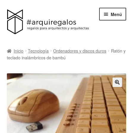
Menú
Todos los regalos
Inicio
Tecnología
Ordenadores y discos duros
Ratón y
Expand
teclado inalámbricos de bambú
Categorías
el
menú
BLACK FRIDAY
hijo
Blog
Acerca de ArquiRegalos
Contacta