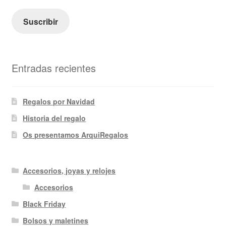
correo
electrónico
Suscribir
Entradas recientes
Regalos por Navidad
Historia del regalo
Os presentamos ArquiRegalos
Accesorios, joyas y relojes
Accesorios
Black Friday
Bolsos y maletines