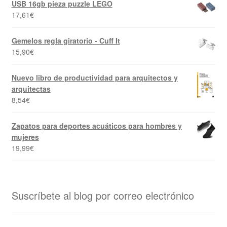
USB 16gb pieza puzzle LEGO
17,61
€
Gemelos regla giratorio - Cuff It
15,90
€
Nuevo libro de productividad para arquitectos y
arquitectas
8,54
€
Zapatos para deportes acuáticos para hombres y
mujeres
19,99
€
Suscríbete al blog por correo electrónico