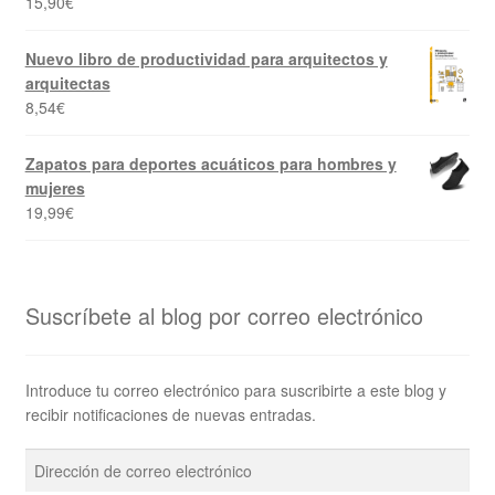
15,90
€
Nuevo libro de productividad para arquitectos y
arquitectas
8,54
€
Zapatos para deportes acuáticos para hombres y
mujeres
19,99
€
Suscríbete al blog por correo electrónico
Introduce tu correo electrónico para suscribirte a este blog y
recibir notificaciones de nuevas entradas.
Dirección
de