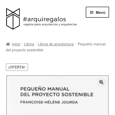
Menú
Todos los regalos
Inicio
Libros
Libros de arquitectura
Pequeño manual
Expand
del proyecto sostenible
Categorías
el
menú
BLACK FRIDAY
¡OFERTA!
hijo
Blog
Acerca de ArquiRegalos
Contacta