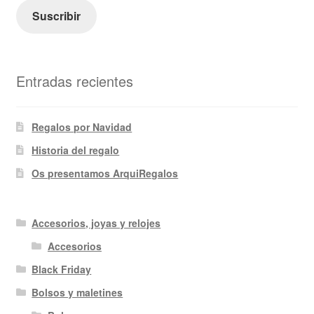
electrónico
Suscribir
Entradas recientes
Regalos por Navidad
Historia del regalo
Os presentamos ArquiRegalos
Accesorios, joyas y relojes
Accesorios
Black Friday
Bolsos y maletines