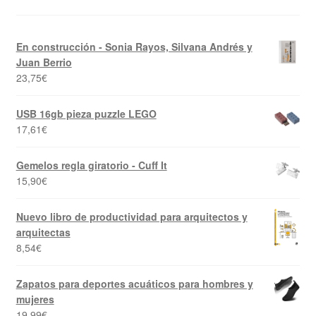
En construcción - Sonia Rayos, Silvana Andrés y
Juan Berrio
23,75
€
USB 16gb pieza puzzle LEGO
17,61
€
Gemelos regla giratorio - Cuff It
15,90
€
Nuevo libro de productividad para arquitectos y
arquitectas
8,54
€
Zapatos para deportes acuáticos para hombres y
mujeres
19,99
€