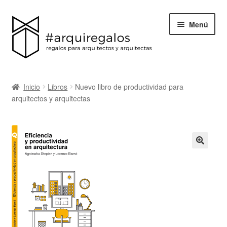
Menú
Todos los regalos
Inicio
Libros
Nuevo libro de productividad para
Expand
arquitectos y arquitectas
Categorías
el
menú
BLACK FRIDAY
hijo
Blog
Acerca de ArquiRegalos
Contacta