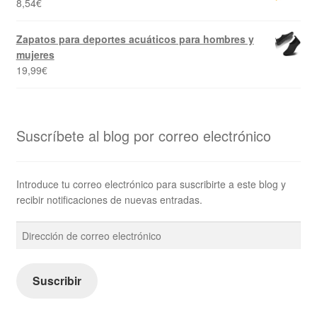
8,54
€
Zapatos para deportes acuáticos para hombres y
mujeres
19,99
€
Suscríbete al blog por correo electrónico
Introduce tu correo electrónico para suscribirte a este blog y
recibir notificaciones de nuevas entradas.
Dirección
de
correo
electrónico
Suscribir