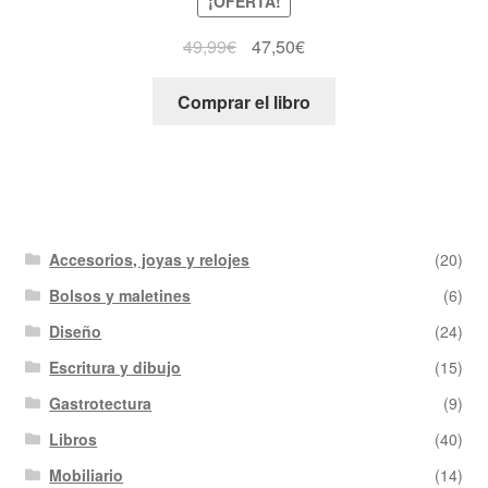
¡OFERTA!
49,99
€
47,50
€
Comprar el libro
Accesorios, joyas y relojes
(20)
Bolsos y maletines
(6)
Diseño
(24)
Escritura y dibujo
(15)
Gastrotectura
(9)
Libros
(40)
Mobiliario
(14)