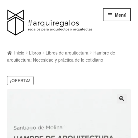
Menú
Todos los regalos
Inicio
Libros
Libros de arquitectura
Hambre de
Expand
arquitectura: Necesidad y práctica de lo cotidiano
Categorías
el
menú
BLACK FRIDAY
¡OFERTA!
hijo
Blog
Acerca de ArquiRegalos
Contacta