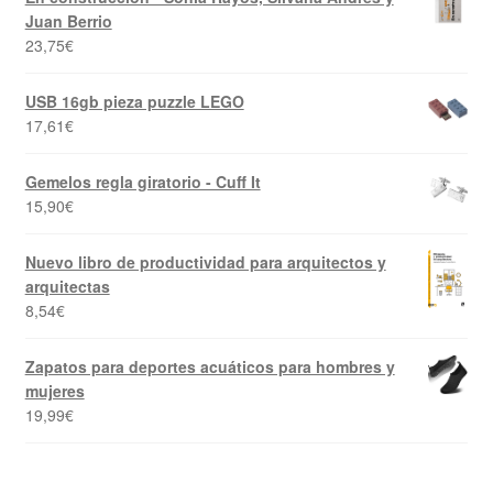
Juan Berrio
23,75
€
USB 16gb pieza puzzle LEGO
17,61
€
Gemelos regla giratorio - Cuff It
15,90
€
Nuevo libro de productividad para arquitectos y
arquitectas
8,54
€
Zapatos para deportes acuáticos para hombres y
mujeres
19,99
€