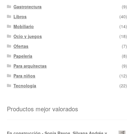
Gastrotectura
(9)
Libros
(40)
Mobiliario
(14)
Ocio y juegos
(18)
Ofertas
(7)
Papelería
(8)
Para arquitectas
(9)
Para niños
(12)
Tecnología
(22)
Productos mejor valorados
En construcción - Sonia Rayos, Silvana Andrés y