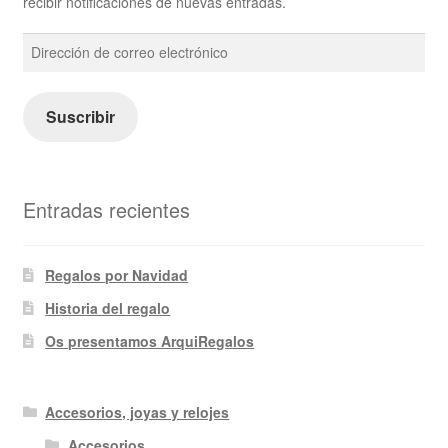
recibir notificaciones de nuevas entradas.
Dirección
de
correo
electrónico
Suscribir
Entradas recientes
Regalos por Navidad
Historia del regalo
Os presentamos ArquiRegalos
Accesorios, joyas y relojes
Accesorios