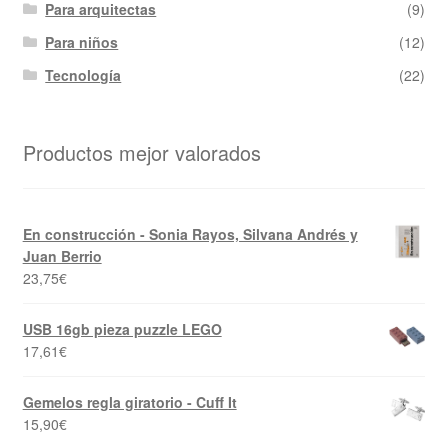
Para arquitectas
(9)
Para niños
(12)
Tecnología
(22)
Productos mejor valorados
En construcción - Sonia Rayos, Silvana Andrés y
Juan Berrio
23,75
€
USB 16gb pieza puzzle LEGO
17,61
€
Gemelos regla giratorio - Cuff It
15,90
€