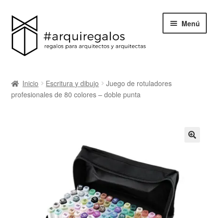
Menú
Todos los regalos
Inicio
Escritura y dibujo
Juego de rotuladores
Expand
profesionales de 80 colores – doble punta
Categorías
el
menú
BLACK FRIDAY
hijo
Blog
Acerca de ArquiRegalos
Contacta