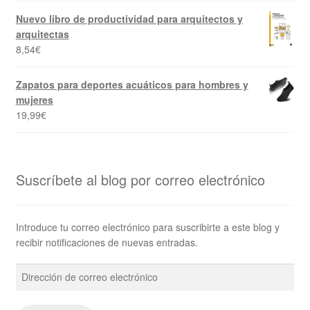
Nuevo libro de productividad para arquitectos y
arquitectas
8,54
€
Zapatos para deportes acuáticos para hombres y
mujeres
19,99
€
Suscríbete al blog por correo electrónico
Introduce tu correo electrónico para suscribirte a este blog y
recibir notificaciones de nuevas entradas.
Dirección
de
correo