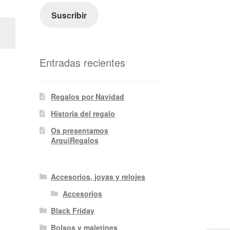
electrónico
Suscribir
Entradas recientes
Regalos por Navidad
Historia del regalo
Os presentamos
ArquiRegalos
Accesorios, joyas y relojes
Accesorios
Black Friday
Bolsos y maletines