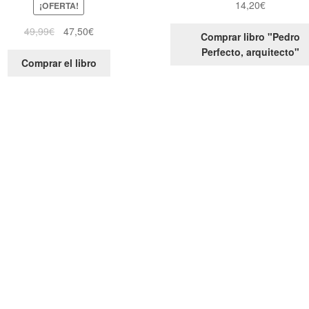
14,20
€
¡OFERTA!
49,99
€
47,50
€
Comprar libro "Pedro
Perfecto, arquitecto"
Comprar el libro