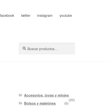
facebook
twitter
instagram
youtube
Buscar
Buscar
por:
Accesorios, joyas y relojes
(20)
Bolsos y maletines
(6)