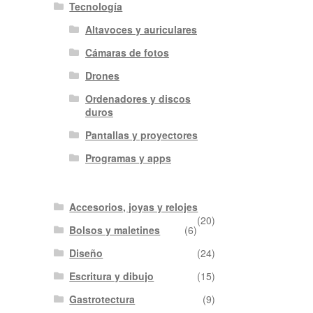
Tecnología
Altavoces y auriculares
Cámaras de fotos
Drones
Ordenadores y discos
duros
Pantallas y proyectores
Programas y apps
Accesorios, joyas y relojes
(20)
Bolsos y maletines
(6)
Diseño
(24)
Escritura y dibujo
(15)
Gastrotectura
(9)