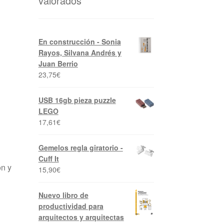
valorados
En construcción - Sonia
Rayos, Silvana Andrés y
Juan Berrio
23,75
€
USB 16gb pieza puzzle
LEGO
17,61
€
Gemelos regla giratorio -
Cuff It
ón y
15,90
€
Nuevo libro de
productividad para
arquitectos y arquitectas