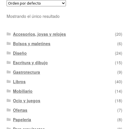
Mostrando el único resultado
Accesorios, joyas y relojes
(20)
Bolsos y maletines
(6)
Diseño
(24)
Escritura y dibujo
(15)
Gastrotectura
(9)
Libros
(40)
Mobiliario
(14)
Ocio y juegos
(18)
Ofertas
(7)
Papelería
(8)
Para arquitectas
(9)