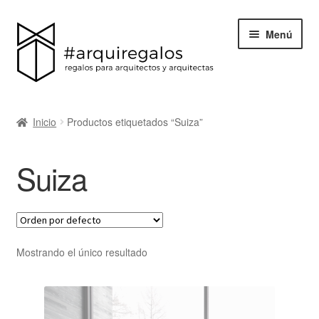
Menú
Todos los regalos
Inicio
Productos etiquetados “Suiza”
Expand
Categorías
el
Suiza
menú
BLACK FRIDAY
hijo
Blog
Acerca de ArquiRegalos
Mostrando el único resultado
Contacta