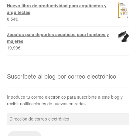
Nuevo libro de productividad para arquitectos y
arquitectas
8,54
€
Zapatos para deportes acuáticos para hombres y
mujeres
19,99
€
Suscríbete al blog por correo electrónico
Introduce tu correo electrónico para suscribirte a este blog y
recibir notificaciones de nuevas entradas.
Dirección
de
correo
electrónico