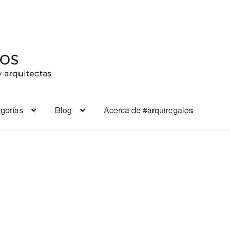
gorías
Blog
Acerca de #arquiregalos