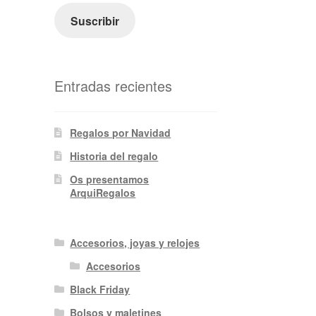
electrónico
Suscribir
Entradas recientes
Regalos por Navidad
Historia del regalo
Os presentamos
ArquiRegalos
Accesorios, joyas y relojes
Accesorios
Black Friday
Bolsos y maletines