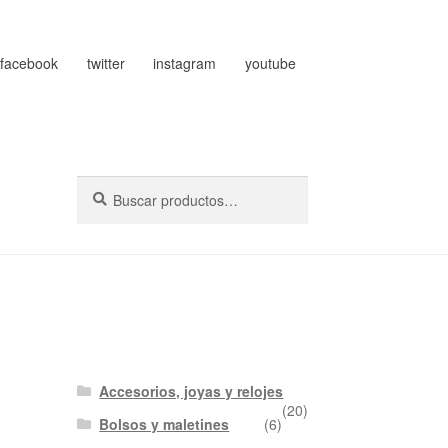
facebook
twitter
instagram
youtube
Buscar
Buscar
por:
Accesorios, joyas y relojes
(20)
Bolsos y maletines
(6)