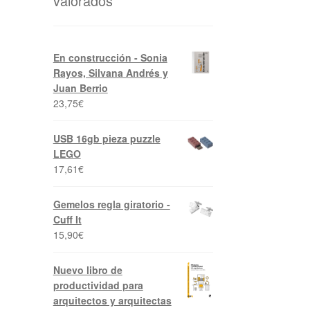
valorados
En construcción - Sonia
Rayos, Silvana Andrés y
Juan Berrio
23,75
€
USB 16gb pieza puzzle
LEGO
17,61
€
Gemelos regla giratorio -
Cuff It
15,90
€
Nuevo libro de
productividad para
arquitectos y arquitectas