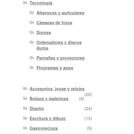
Tecnología
Altavoces y auriculares
Cámaras de fotos
Drones
Ordenadores y discos
duros
Pantallas y proyectores
Programas y apps
Accesorios, joyas y relojes
(20)
Bolsos y maletines
(6)
Diseño
(24)
Escritura y dibujo
(15)
Gastrotectura
(9)