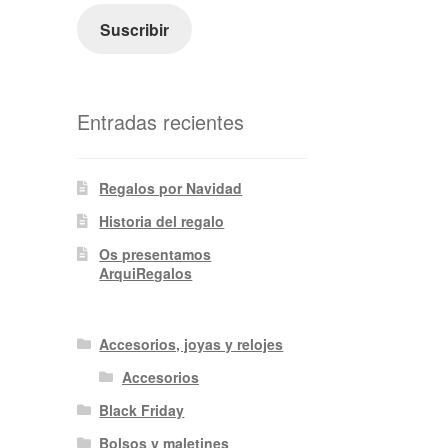
electrónico
Suscribir
Entradas recientes
Regalos por Navidad
Historia del regalo
Os presentamos
ArquiRegalos
Accesorios, joyas y relojes
Accesorios
Black Friday
Bolsos y maletines