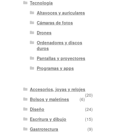
Tecnología
Altavoces y auriculares
Cámaras de fotos
Drones
Ordenadores y discos
duros
Pantallas y proyectores
Programas y apps
Accesorios, joyas y relojes
(20)
Bolsos y maletines
(6)
Diseño
(24)
Escritura y dibujo
(15)
Gastrotectura
(9)