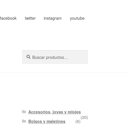
facebook
twitter
instagram
youtube
Buscar
Buscar
por:
Accesorios, joyas y relojes
(20)
Bolsos y maletines
(6)