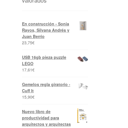
valorados
En construcción - Sonia
Rayos, Silvana Andrés y
Juan Berrio
23,75
€
USB 16gb pieza puzzle
LEGO
17,61
€
Gemelos regla giratorio -
Cuff It
15,90
€
Nuevo libro de
productividad para
arquitectos y arquitectas