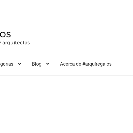
gorías
Blog
Acerca de #arquiregalos