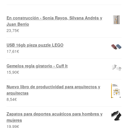
En construcción - Sonia Rayos, Silvana Andrés y
Juan Berrio
23,75
€
USB 16gb pieza puzzle LEGO
17,61
€
Gemelos regla giratorio - Cuff It
15,90
€
Nuevo libro de productividad para arquitectos y
arquitectas
8,54
€
Zapatos para deportes acuáticos para hombres y
mujeres
19,99
€