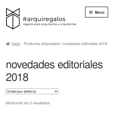
Menú
Todos los regalos
Inicio
Productos etiquetados “novedades editoriales 2018”
Expand
Categorías
el
novedades editoriales
menú
BLACK FRIDAY
hijo
2018
Blog
Acerca de ArquiRegalos
Mostrando los 2 resultados
Contacta