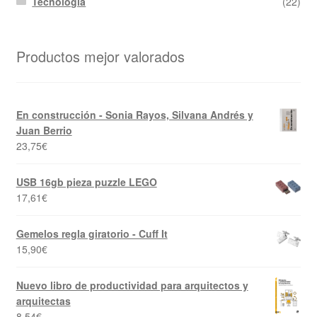
Tecnología
(22)
Productos mejor valorados
En construcción - Sonia Rayos, Silvana Andrés y
Juan Berrio
23,75
€
USB 16gb pieza puzzle LEGO
17,61
€
Gemelos regla giratorio - Cuff It
15,90
€
Nuevo libro de productividad para arquitectos y
arquitectas
8,54
€