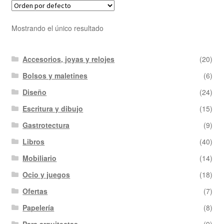
Mostrando el único resultado
Accesorios, joyas y relojes
(20)
Bolsos y maletines
(6)
Diseño
(24)
Escritura y dibujo
(15)
Gastrotectura
(9)
Libros
(40)
Mobiliario
(14)
Ocio y juegos
(18)
Ofertas
(7)
Papelería
(8)
Para arquitectas
(9)