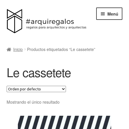
Menú
Todos los regalos
Inicio
Productos etiquetados “Le cassetete”
Expand
Categorías
el
Le cassetete
menú
BLACK FRIDAY
hijo
Blog
Acerca de ArquiRegalos
Mostrando el único resultado
Contacta