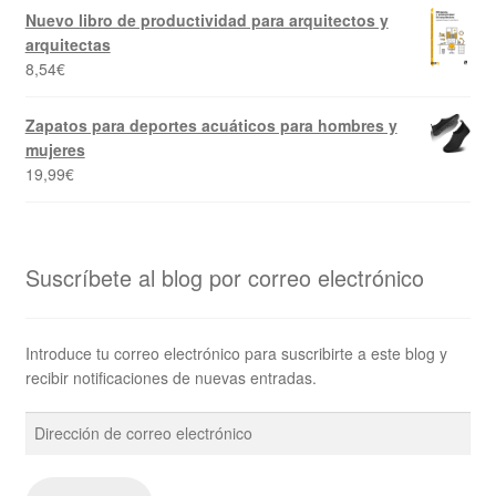
Nuevo libro de productividad para arquitectos y
arquitectas
8,54
€
Zapatos para deportes acuáticos para hombres y
mujeres
19,99
€
Suscríbete al blog por correo electrónico
Introduce tu correo electrónico para suscribirte a este blog y
recibir notificaciones de nuevas entradas.
Dirección
de
correo
electrónico