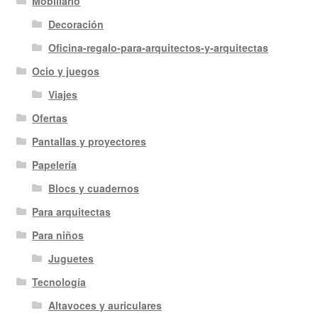
Mobiliario
Decoración
Oficina-regalo-para-arquitectos-y-arquitectas
Ocio y juegos
Viajes
Ofertas
Pantallas y proyectores
Papelería
Blocs y cuadernos
Para arquitectas
Para niños
Juguetes
Tecnología
Altavoces y auriculares