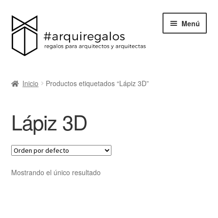
Menú
Todos los regalos
Inicio
Productos etiquetados “Lápiz 3D”
Expand
Categorías
el
Lápiz 3D
menú
BLACK FRIDAY
hijo
Blog
Acerca de ArquiRegalos
Mostrando el único resultado
Contacta