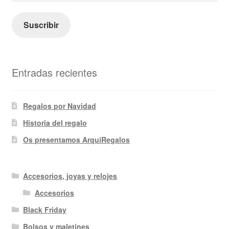
correo
electrónico
Suscribir
Entradas recientes
Regalos por Navidad
Historia del regalo
Os presentamos ArquiRegalos
Accesorios, joyas y relojes
Accesorios
Black Friday
Bolsos y maletines