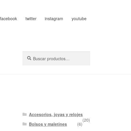
facebook
twitter
instagram
youtube
Buscar
Buscar
por:
Accesorios, joyas y relojes
(20)
Bolsos y maletines
(6)