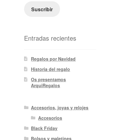
electrónico
Suscribir
Entradas recientes
Regalos por Navidad
Historia del regalo
Os presentamos
ArquiRegalos
Accesorios, joyas y relojes
Accesorios
Black Friday
Bolsos y maletines