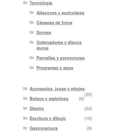
Tecnología
Altavoces y auriculares
Cámaras de fotos
Drones
Ordenadores y discos
duros
Pantallas y proyectores
Programas y apps
Accesorios, joyas y relojes
(20)
Bolsos y maletines
(6)
Diseño
(24)
Escritura y dibujo
(15)
Gastrotectura
(9)