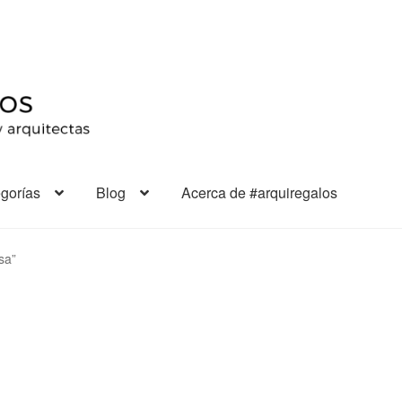
gorías
Blog
Acerca de #arquiregalos
sa”