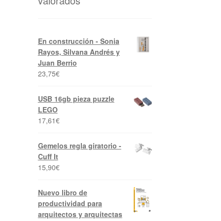
valorados
En construcción - Sonia
Rayos, Silvana Andrés y
Juan Berrio
23,75
€
USB 16gb pieza puzzle
LEGO
17,61
€
Gemelos regla giratorio -
Cuff It
15,90
€
Nuevo libro de
productividad para
arquitectos y arquitectas