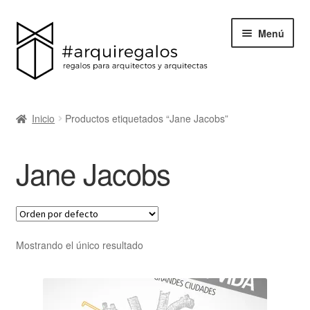
Menú
Todos los regalos
Inicio
Productos etiquetados “Jane Jacobs”
Expand
Categorías
el
Jane Jacobs
menú
BLACK FRIDAY
hijo
Blog
Acerca de ArquiRegalos
Mostrando el único resultado
Contacta