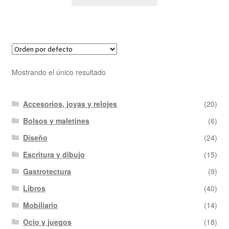
Mostrando el único resultado
Accesorios, joyas y relojes
(20)
Bolsos y maletines
(6)
Diseño
(24)
Escritura y dibujo
(15)
Gastrotectura
(9)
Libros
(40)
Mobiliario
(14)
Ocio y juegos
(18)