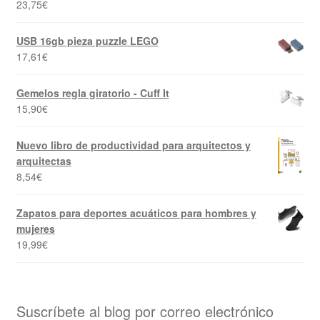
23,75
€
USB 16gb pieza puzzle LEGO
17,61
€
Gemelos regla giratorio - Cuff It
15,90
€
Nuevo libro de productividad para arquitectos y
arquitectas
8,54
€
Zapatos para deportes acuáticos para hombres y
mujeres
19,99
€
Suscríbete al blog por correo electrónico