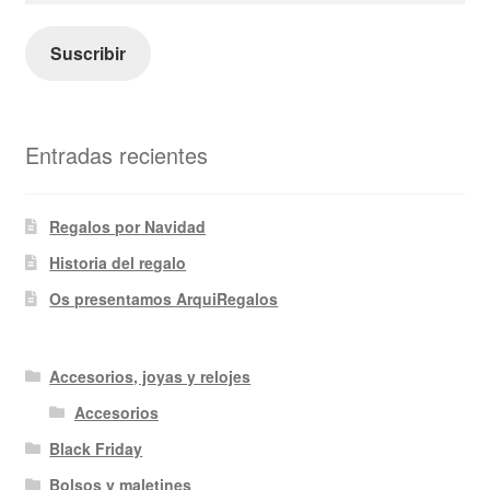
correo
electrónico
Suscribir
Entradas recientes
Regalos por Navidad
Historia del regalo
Os presentamos ArquiRegalos
Accesorios, joyas y relojes
Accesorios
Black Friday
Bolsos y maletines