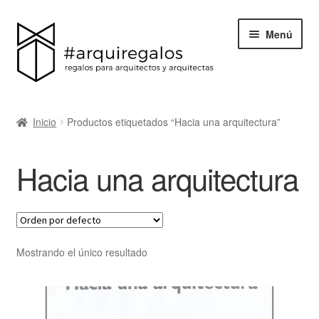
Menú
Todos los regalos
Inicio
Productos etiquetados “Hacia una arquitectura”
Expand
Categorías
el
Hacia una arquitectura
menú
BLACK FRIDAY
hijo
Blog
Acerca de ArquiRegalos
Mostrando el único resultado
Contacta