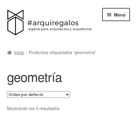
Menú
Todos los regalos
Inicio
Productos etiquetados “geometría”
Expand
Categorías
el
geometría
menú
BLACK FRIDAY
hijo
Blog
Acerca de ArquiRegalos
Mostrando los 3 resultados
Contacta