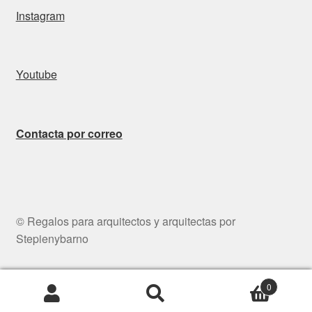
Instagram
Youtube
Contacta por correo
© Regalos para arquitectos y arquitectas por
Stepienybarno
0
Buscar
Buscar