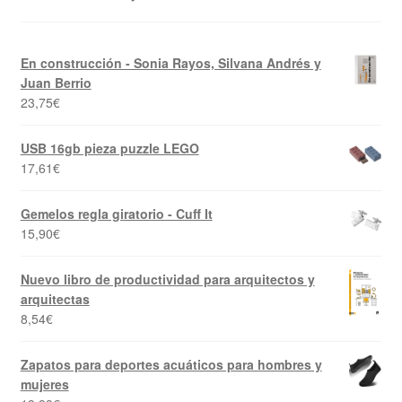
En construcción - Sonia Rayos, Silvana Andrés y
Juan Berrio
23,75
€
USB 16gb pieza puzzle LEGO
17,61
€
Gemelos regla giratorio - Cuff It
15,90
€
Nuevo libro de productividad para arquitectos y
arquitectas
8,54
€
Zapatos para deportes acuáticos para hombres y
mujeres