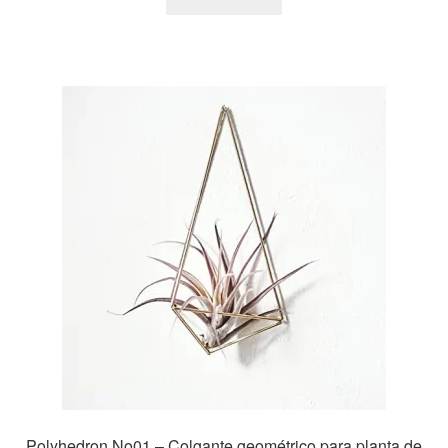
Polyhedron No01 – Colgante geométrico para planta de