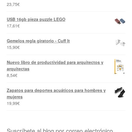
23,75
€
USB 16gb pieza puzzle LEGO
17,61
€
Gemelos regla giratorio - Cuff It
15,90
€
Nuevo libro de productividad para arquitectos y
arquitectas
8,54
€
Zapatos para deportes acuáticos para hombres y
mujeres
19,99
€
Suscríbete al blog por correo electrónico