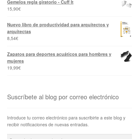
Gemelos regla giratorio - Cuff It
15,90
€
Nuevo libro de productividad para arquitectos y
arquitectas
8,54
€
Zapatos para deportes acuáticos para hombres y
mujeres
19,99
€
Suscríbete al blog por correo electrónico
Introduce tu correo electrónico para suscribirte a este blog y
recibir notificaciones de nuevas entradas.
Dirección