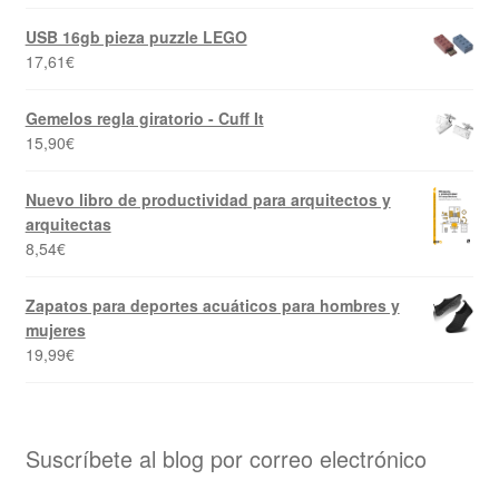
USB 16gb pieza puzzle LEGO
17,61
€
Gemelos regla giratorio - Cuff It
15,90
€
Nuevo libro de productividad para arquitectos y
arquitectas
8,54
€
Zapatos para deportes acuáticos para hombres y
mujeres
19,99
€
Suscríbete al blog por correo electrónico