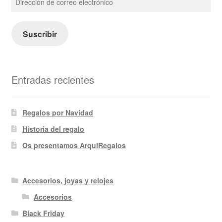
de
correo
electrónico
Suscribir
Entradas recientes
Regalos por Navidad
Historia del regalo
Os presentamos ArquiRegalos
Accesorios, joyas y relojes
Accesorios
Black Friday