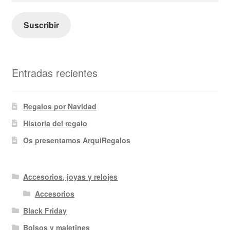
correo
electrónico
Suscribir
Entradas recientes
Regalos por Navidad
Historia del regalo
Os presentamos ArquiRegalos
Accesorios, joyas y relojes
Accesorios
Black Friday
Bolsos y maletines