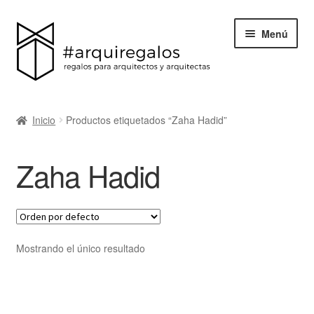
Menú
Todos los regalos
Inicio
Productos etiquetados “Zaha Hadid”
Expand
Categorías
el
Zaha Hadid
menú
BLACK FRIDAY
hijo
Blog
Acerca de ArquiRegalos
Mostrando el único resultado
Contacta