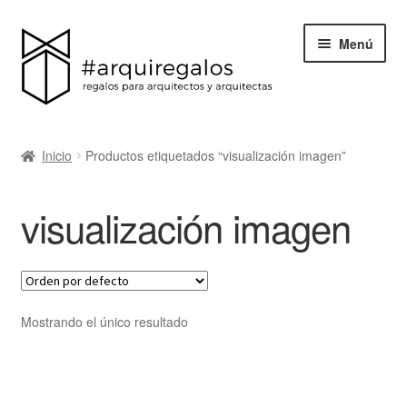
Menú
Todos los regalos
Inicio
Productos etiquetados “visualización imagen”
Expand
Categorías
el
visualización imagen
menú
BLACK FRIDAY
hijo
Blog
Acerca de ArquiRegalos
Mostrando el único resultado
Contacta