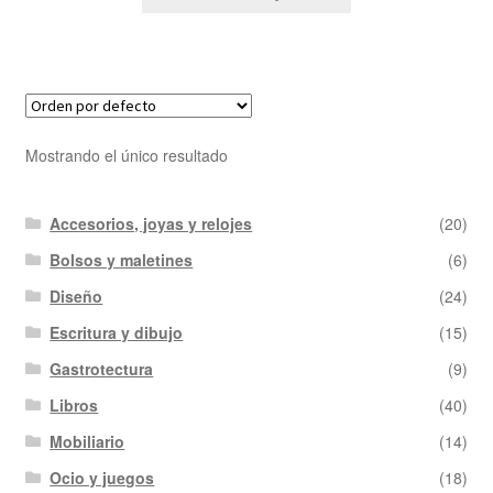
Mostrando el único resultado
Accesorios, joyas y relojes
(20)
Bolsos y maletines
(6)
Diseño
(24)
Escritura y dibujo
(15)
Gastrotectura
(9)
Libros
(40)
Mobiliario
(14)
Ocio y juegos
(18)