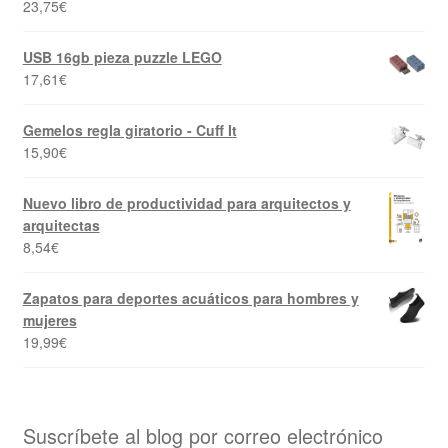
23,75
€
USB 16gb pieza puzzle LEGO
17,61
€
Gemelos regla giratorio - Cuff It
15,90
€
Nuevo libro de productividad para arquitectos y
arquitectas
8,54
€
Zapatos para deportes acuáticos para hombres y
mujeres
19,99
€
Suscríbete al blog por correo electrónico