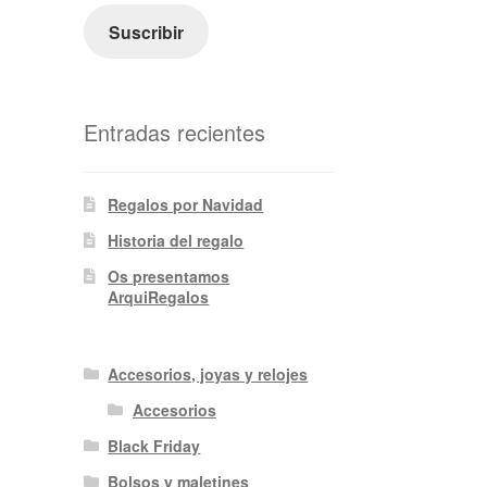
electrónico
Suscribir
Entradas recientes
Regalos por Navidad
Historia del regalo
Os presentamos
ArquiRegalos
Accesorios, joyas y relojes
Accesorios
Black Friday
Bolsos y maletines