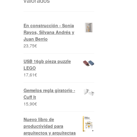
valorados
En construcción - Sonia
Rayos, Silvana Andrés y
Juan Berrio
23,75
€
USB 16gb pieza puzzle
LEGO
17,61
€
Gemelos regla giratorio -
Cuff It
15,90
€
Nuevo libro de
productividad para
arquitectos y arquitectas