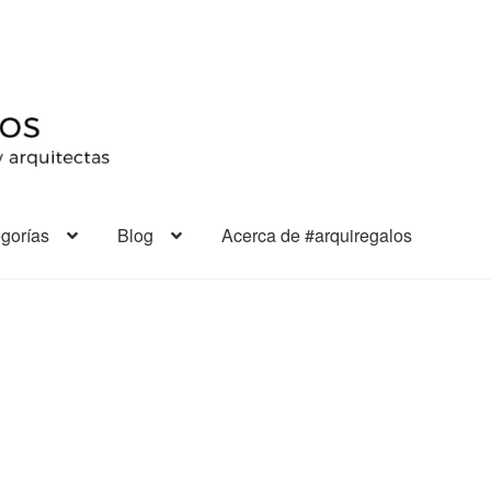
gorías
Blog
Acerca de #arquiregalos