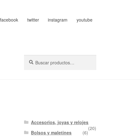
facebook
twitter
instagram
youtube
Buscar
Buscar
por:
Accesorios, joyas y relojes
(20)
Bolsos y maletines
(6)