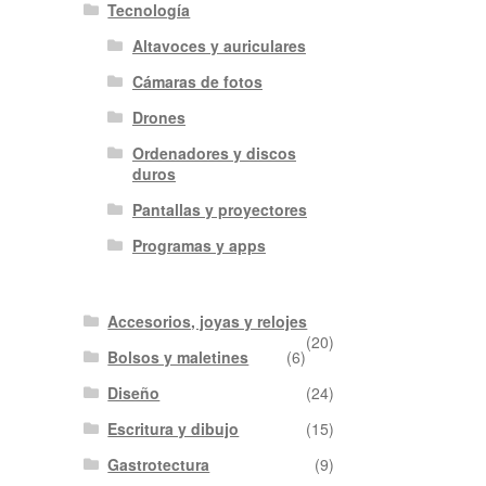
Tecnología
Altavoces y auriculares
Cámaras de fotos
Drones
Ordenadores y discos
duros
Pantallas y proyectores
Programas y apps
Accesorios, joyas y relojes
(20)
Bolsos y maletines
(6)
Diseño
(24)
Escritura y dibujo
(15)
Gastrotectura
(9)