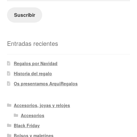
correo
electrónico
Suscribir
Entradas recientes
Regalos por Navidad
Historia del regalo
Os presentamos ArquiRegalos
Accesorios, joyas y relojes
Accesorios
Black Friday
Bolsos y maletines