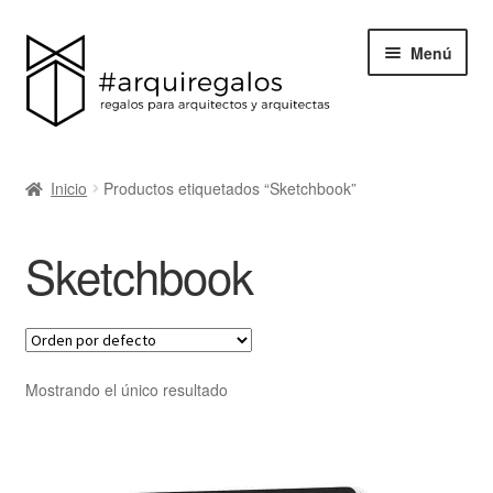
Menú
Todos los regalos
Inicio
Productos etiquetados “Sketchbook”
Expand
Categorías
el
Sketchbook
menú
BLACK FRIDAY
hijo
Blog
Acerca de ArquiRegalos
Mostrando el único resultado
Contacta