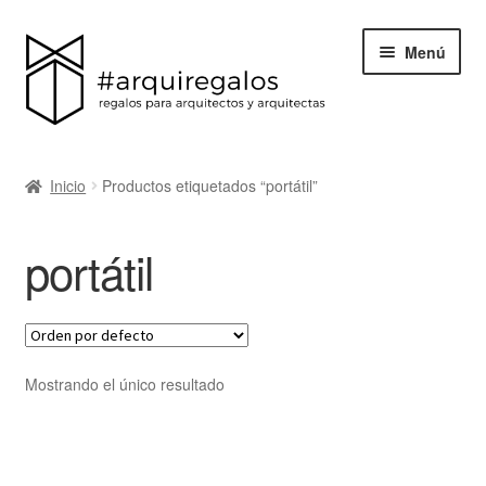
Menú
Todos los regalos
Inicio
Productos etiquetados “portátil”
Expand
Categorías
el
portátil
menú
BLACK FRIDAY
hijo
Blog
Acerca de ArquiRegalos
Mostrando el único resultado
Contacta