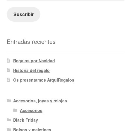
correo
electrónico
Suscribir
Entradas recientes
Regalos por Navidad
Historia del regalo
Os presentamos ArquiRegalos
Accesorios, joyas y relojes
Accesorios
Black Friday
Bolsos y maletines