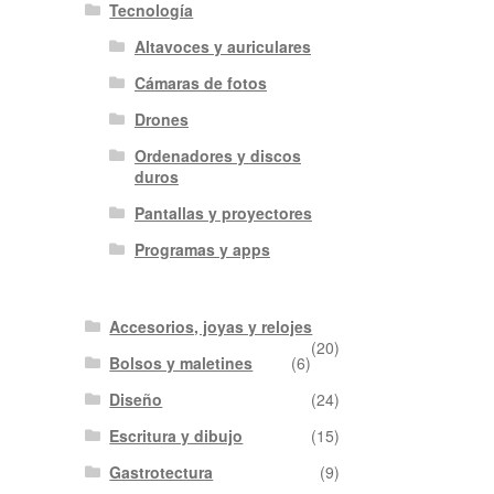
Tecnología
Altavoces y auriculares
Cámaras de fotos
Drones
Ordenadores y discos
duros
Pantallas y proyectores
Programas y apps
Accesorios, joyas y relojes
(20)
Bolsos y maletines
(6)
Diseño
(24)
Escritura y dibujo
(15)
Gastrotectura
(9)