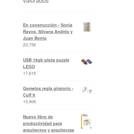
valorados
En construcción - Sonia
Rayos, Silvana Andrés y
Juan Berrio
23,75
€
USB 16gb pieza puzzle
LEGO
17,61
€
Gemelos regla giratorio -
Cuff It
15,90
€
Nuevo libro de
productividad para
arquitectos y arquitectas