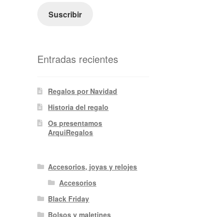
electrónico
Suscribir
Entradas recientes
Regalos por Navidad
Historia del regalo
Os presentamos
ArquiRegalos
Accesorios, joyas y relojes
Accesorios
Black Friday
Bolsos y maletines