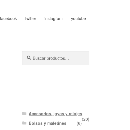
facebook
twitter
instagram
youtube
Buscar
Buscar
por:
Accesorios, joyas y relojes
(20)
Bolsos y maletines
(6)