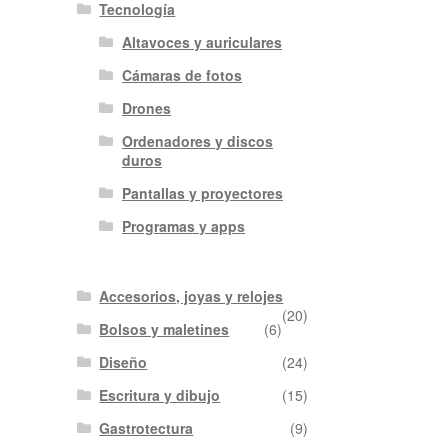
Tecnología
Altavoces y auriculares
Cámaras de fotos
Drones
Ordenadores y discos
duros
Pantallas y proyectores
Programas y apps
Accesorios, joyas y relojes
(20)
Bolsos y maletines
(6)
Diseño
(24)
Escritura y dibujo
(15)
Gastrotectura
(9)