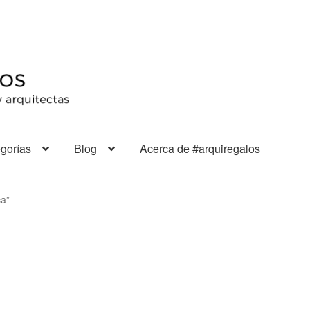
gorías
Blog
Acerca de #arquiregalos
ca”