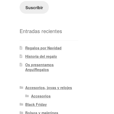
electrónico
Suscribir
Entradas recientes
Regalos por Navidad
Historia del regalo
Os presentamos
ArquiRegalos
Accesorios, joyas y relojes
Accesorios
Black Friday
Bolsos y maletines