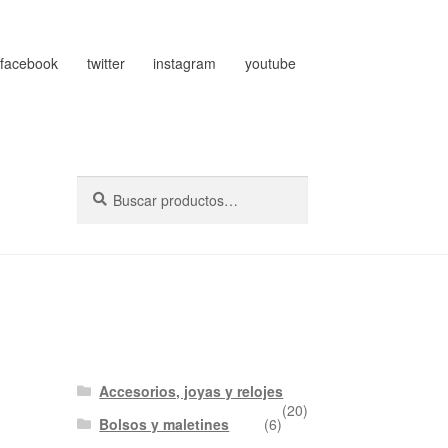
facebook
twitter
instagram
youtube
Buscar
Buscar
por:
Accesorios, joyas y relojes
(20)
Bolsos y maletines
(6)