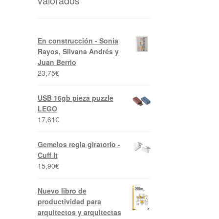
valorados
En construcción - Sonia
Rayos, Silvana Andrés y
Juan Berrio
23,75
€
USB 16gb pieza puzzle
LEGO
17,61
€
Gemelos regla giratorio -
Cuff It
15,90
€
Nuevo libro de
productividad para
arquitectos y arquitectas