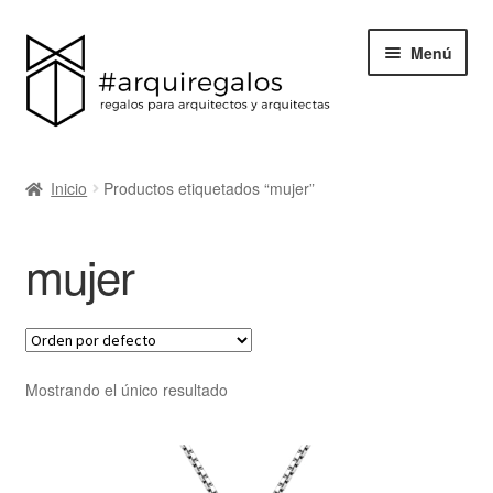
Menú
Todos los regalos
Inicio
Productos etiquetados “mujer”
Expand
Categorías
el
mujer
menú
BLACK FRIDAY
hijo
Blog
Acerca de ArquiRegalos
Mostrando el único resultado
Contacta