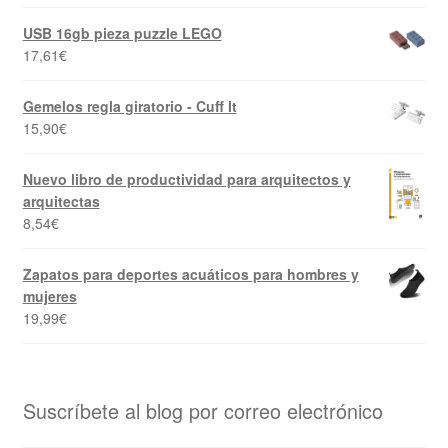
USB 16gb pieza puzzle LEGO
17,61
€
Gemelos regla giratorio - Cuff It
15,90
€
Nuevo libro de productividad para arquitectos y
arquitectas
8,54
€
Zapatos para deportes acuáticos para hombres y
mujeres
19,99
€
Suscríbete al blog por correo electrónico