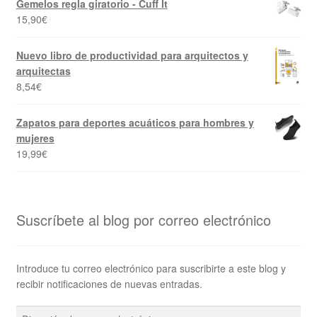
Gemelos regla giratorio - Cuff It
15,90
€
Nuevo libro de productividad para arquitectos y
arquitectas
8,54
€
Zapatos para deportes acuáticos para hombres y
mujeres
19,99
€
Suscríbete al blog por correo electrónico
Introduce tu correo electrónico para suscribirte a este blog y
recibir notificaciones de nuevas entradas.
Dirección