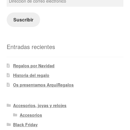
de
correo
electrónico
Suscribir
Entradas recientes
Regalos por Navidad
Historia del regalo
Os presentamos ArquiRegalos
Accesorios, joyas y relojes
Accesorios
Black Friday