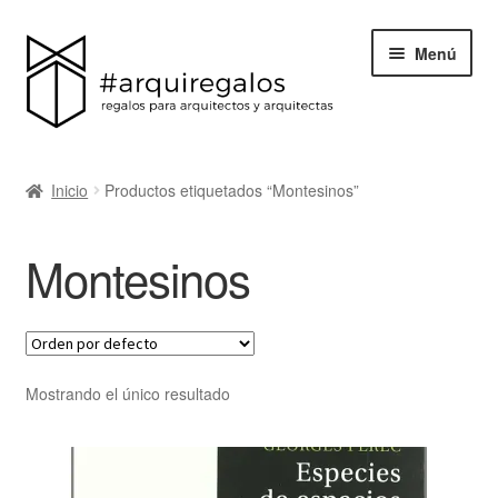
Menú
Todos los regalos
Inicio
Productos etiquetados “Montesinos”
Expand
Categorías
el
Montesinos
menú
BLACK FRIDAY
hijo
Blog
Acerca de ArquiRegalos
Mostrando el único resultado
Contacta