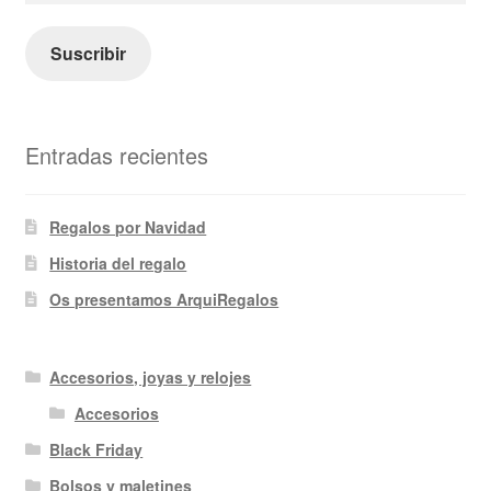
correo
electrónico
Suscribir
Entradas recientes
Regalos por Navidad
Historia del regalo
Os presentamos ArquiRegalos
Accesorios, joyas y relojes
Accesorios
Black Friday
Bolsos y maletines