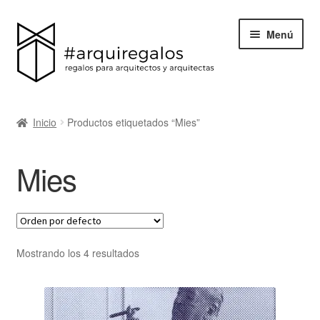
Menú
Todos los regalos
Inicio
Productos etiquetados “Mies”
Expand
Categorías
el
Mies
menú
BLACK FRIDAY
hijo
Blog
Acerca de ArquiRegalos
Mostrando los 4 resultados
Contacta