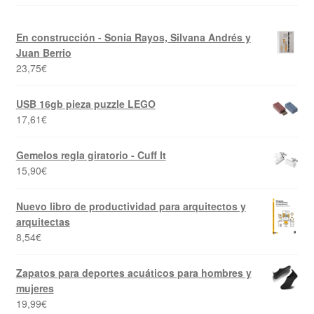
En construcción - Sonia Rayos, Silvana Andrés y
Juan Berrio
23,75
€
USB 16gb pieza puzzle LEGO
17,61
€
Gemelos regla giratorio - Cuff It
15,90
€
Nuevo libro de productividad para arquitectos y
arquitectas
8,54
€
Zapatos para deportes acuáticos para hombres y
mujeres
19,99
€