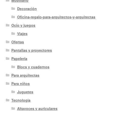
Mobiliario
Decoración
Oficina-regalo-para-arquitectos-y-arquitectas
Ocio y juegos
Viajes
Ofertas
Pantallas y proyectores
Papelería
Blocs y cuadernos
Para arquitectas
Para niños
Juguetes
Tecnología
Altavoces y auriculares