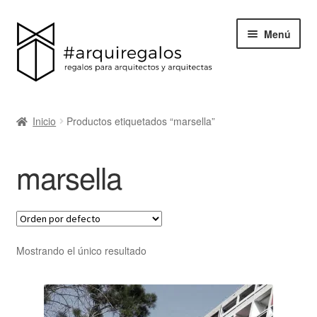
Menú
Todos los regalos
Inicio
Productos etiquetados “marsella”
Expand
Categorías
el
marsella
menú
BLACK FRIDAY
hijo
Blog
Acerca de ArquiRegalos
Mostrando el único resultado
Contacta