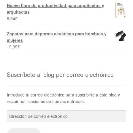
Nuevo libro de productividad para arquitectos y
arquitectas
8,54
€
Zapatos para deportes acuáticos para hombres y
mujeres
19,99
€
Suscríbete al blog por correo electrónico
Introduce tu correo electrónico para suscribirte a este blog y
recibir notificaciones de nuevas entradas.
Dirección
de
correo
electrónico