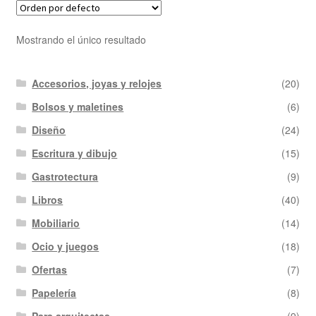
Mostrando el único resultado
Accesorios, joyas y relojes
(20)
Bolsos y maletines
(6)
Diseño
(24)
Escritura y dibujo
(15)
Gastrotectura
(9)
Libros
(40)
Mobiliario
(14)
Ocio y juegos
(18)
Ofertas
(7)
Papelería
(8)
Para arquitectas
(9)