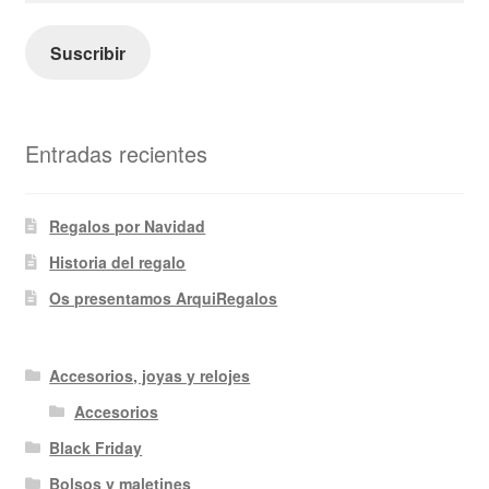
correo
electrónico
Suscribir
Entradas recientes
Regalos por Navidad
Historia del regalo
Os presentamos ArquiRegalos
Accesorios, joyas y relojes
Accesorios
Black Friday
Bolsos y maletines