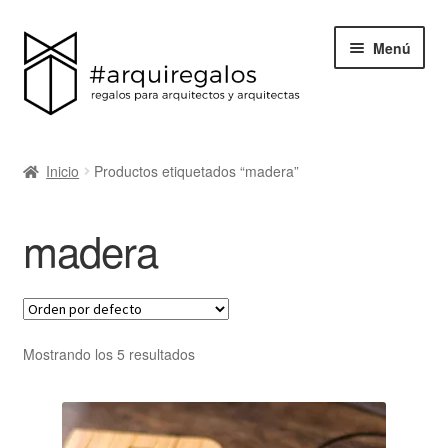
Menú
Todos los regalos
Inicio
Productos etiquetados “madera”
Expand
Categorías
el
madera
menú
BLACK FRIDAY
hijo
Blog
Acerca de ArquiRegalos
Mostrando los 5 resultados
Contacta