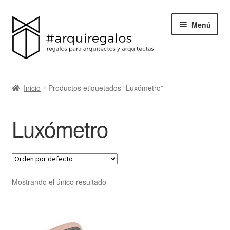
Menú
Todos los regalos
Inicio
Productos etiquetados “Luxómetro”
Expand
Categorías
el
Luxómetro
menú
BLACK FRIDAY
hijo
Blog
Acerca de ArquiRegalos
Mostrando el único resultado
Contacta