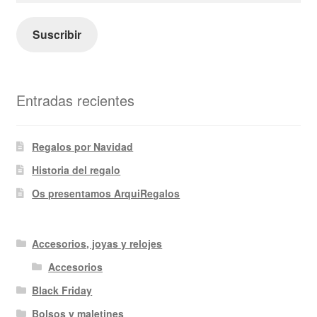
correo
electrónico
Suscribir
Entradas recientes
Regalos por Navidad
Historia del regalo
Os presentamos ArquiRegalos
Accesorios, joyas y relojes
Accesorios
Black Friday
Bolsos y maletines