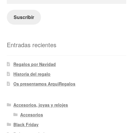
de
correo
electrónico
Suscribir
Entradas recientes
Regalos por Navidad
Historia del regalo
Os presentamos ArquiRegalos
Accesorios, joyas y relojes
Accesorios
Black Friday