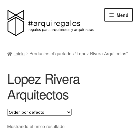
Menú
Todos los regalos
Inicio
Productos etiquetados “Lopez Rivera Arquitectos”
Expand
Categorías
el
Lopez Rivera
menú
BLACK FRIDAY
hijo
Arquitectos
Blog
Acerca de ArquiRegalos
Mostrando el único resultado
Contacta