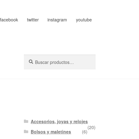
facebook
twitter
instagram
youtube
Buscar
Buscar
por:
Accesorios, joyas y relojes
(20)
Bolsos y maletines
(6)