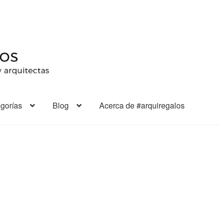
gorías
Blog
Acerca de #arquiregalos