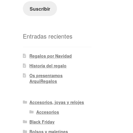
electrónico
Suscribir
Entradas recientes
Regalos por Navidad
Historia del regalo
Os presentamos
ArquiRegalos
Accesorios, joyas y relojes
Accesorios
Black Friday
Bolsos y maletines