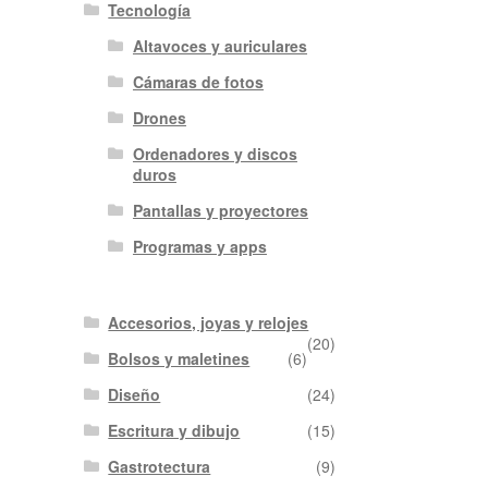
Tecnología
Altavoces y auriculares
Cámaras de fotos
Drones
Ordenadores y discos
duros
Pantallas y proyectores
Programas y apps
Accesorios, joyas y relojes
(20)
Bolsos y maletines
(6)
Diseño
(24)
Escritura y dibujo
(15)
Gastrotectura
(9)