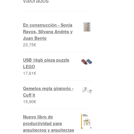
valorados
En construcción - Sonia
Rayos, Silvana Andrés y
Juan Berrio
23,75
€
USB 16gb pieza puzzle
LEGO
17,61
€
Gemelos regla giratorio -
Cuff It
15,90
€
Nuevo libro de
productividad para
arquitectos y arquitectas