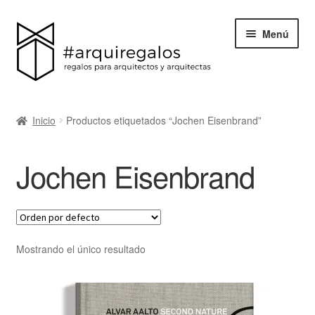
Menú
Todos los regalos
Inicio
Productos etiquetados “Jochen Eisenbrand”
Expand
Categorías
el
Jochen Eisenbrand
menú
BLACK FRIDAY
hijo
Blog
Acerca de ArquiRegalos
Mostrando el único resultado
Contacta