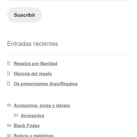
correo
electrónico
Suscribir
Entradas recientes
Regalos por Navidad
Historia del regalo
Os presentamos ArquiRegalos
Accesorios, joyas y relojes
Accesorios
Black Friday
Bolsos y maletines