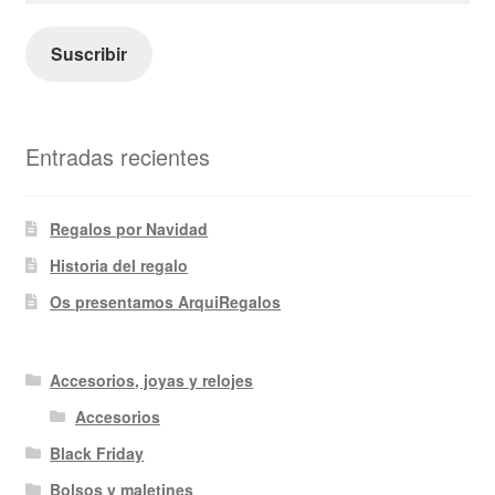
correo
electrónico
Suscribir
Entradas recientes
Regalos por Navidad
Historia del regalo
Os presentamos ArquiRegalos
Accesorios, joyas y relojes
Accesorios
Black Friday
Bolsos y maletines