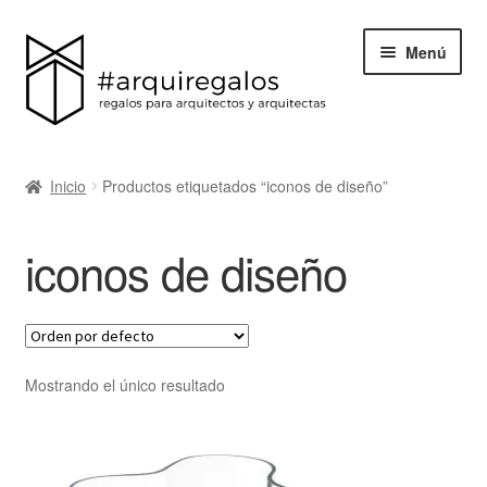
Menú
Todos los regalos
Inicio
Productos etiquetados “iconos de diseño”
Expand
Categorías
el
iconos de diseño
menú
BLACK FRIDAY
hijo
Blog
Acerca de ArquiRegalos
Mostrando el único resultado
Contacta